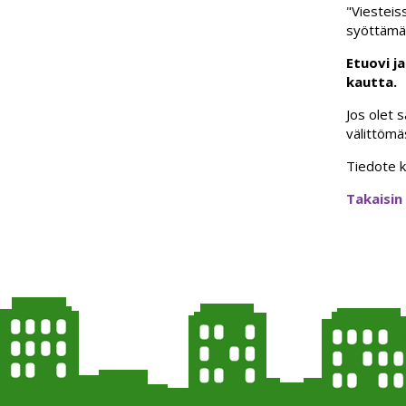
"Viesteis
syöttämä
Etuovi j
kautta.
Jos olet s
välittömä
Tiedote k
Takaisin