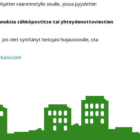
jattiin väärennetylle sivulle, jossa pyydettiin
nnuksia sähköpostitse tai yhteydenottoviestien
 Jos olet syöttänyt tietojasi huijaussivulle, ota
.etuovi.com