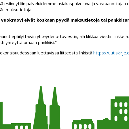
sä esiinnyttiin palveluidemme asiakaspalveluna ja vastaanottajaa oh
än maksutietoja.
a Vuokraovi eivät koskaan pyydä maksutietoja tai pankkitu
aanut epäilyttävän yhteydenottoviestin, älä klikkaa viestin linkkejä.
sti yhteyttä omaan pankkiisi."
okonaisuudessaan luettavissa liitteestä linkistä
https://uutiskirje