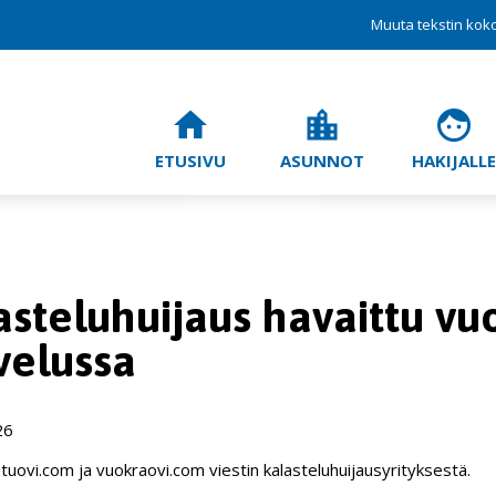
Muuta tekstin kok
home
location_city
face
ETUSIVU
ASUNNOT
HAKIJALLE
asteluhuijaus havaittu v
velussa
26
uovi.com ja vuokraovi.com viestin kalasteluhuijausyrityksestä.