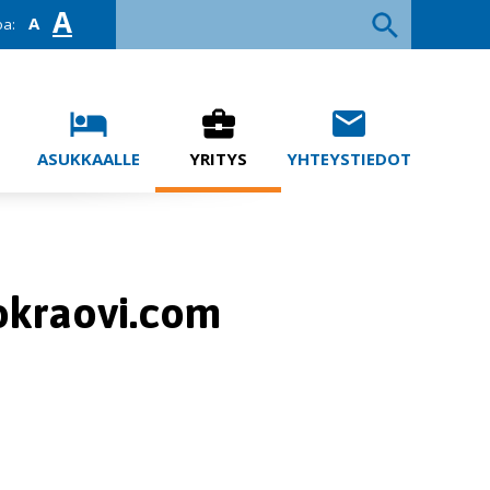
A
A
oa:
hotel
business_center
mail
ASUKKAALLE
YRITYS
YHTEYSTIEDOT
uokraovi.com