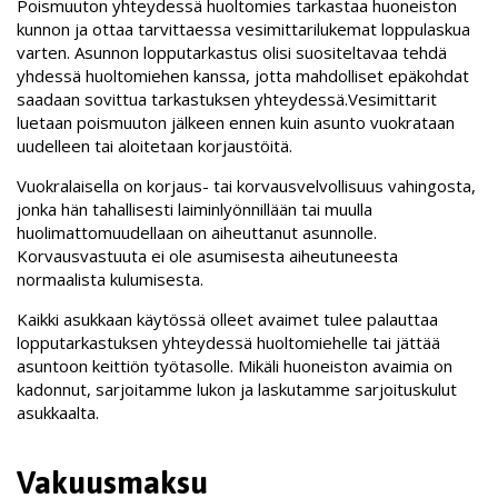
Poismuuton yhteydessä huoltomies tarkastaa huoneiston
kunnon ja ottaa tarvittaessa vesimittarilukemat loppulaskua
varten. Asunnon lopputarkastus olisi suositeltavaa tehdä
yhdessä huoltomiehen kanssa, jotta mahdolliset epäkohdat
saadaan sovittua tarkastuksen yhteydessä.Vesimittarit
luetaan poismuuton jälkeen ennen kuin asunto vuokrataan
uudelleen tai aloitetaan korjaustöitä.
Vuokralaisella on korjaus- tai korvausvelvollisuus vahingosta,
jonka hän tahallisesti laiminlyönnillään tai muulla
huolimattomuudellaan on aiheuttanut asunnolle.
Korvausvastuuta ei ole asumisesta aiheutuneesta
normaalista kulumisesta.
Kaikki asukkaan käytössä olleet avaimet tulee palauttaa
lopputarkastuksen yhteydessä huoltomiehelle tai jättää
asuntoon keittiön työtasolle. Mikäli huoneiston avaimia on
kadonnut, sarjoitamme lukon ja laskutamme sarjoituskulut
asukkaalta.
Vakuusmaksu