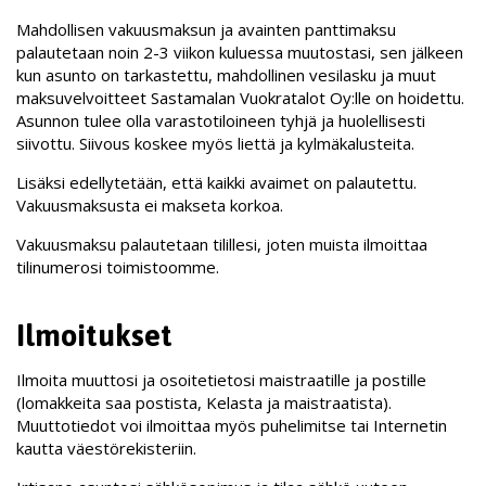
Mahdollisen vakuusmaksun ja avainten panttimaksu
palautetaan noin 2-3 viikon kuluessa muutostasi, sen jälkeen
kun asunto on tarkastettu, mahdollinen vesilasku ja muut
maksuvelvoitteet Sastamalan Vuokratalot Oy:lle on hoidettu.
Asunnon tulee olla varastotiloineen tyhjä ja huolellisesti
siivottu. Siivous koskee myös liettä ja kylmäkalusteita.
Lisäksi edellytetään, että kaikki avaimet on palautettu.
Vakuusmaksusta ei makseta korkoa.
Vakuusmaksu palautetaan tilillesi, joten muista ilmoittaa
tilinumerosi toimistoomme.
Ilmoitukset
Ilmoita muuttosi ja osoitetietosi maistraatille ja postille
(lomakkeita saa postista, Kelasta ja maistraatista).
Muuttotiedot voi ilmoittaa myös puhelimitse tai Internetin
kautta väestörekisteriin.