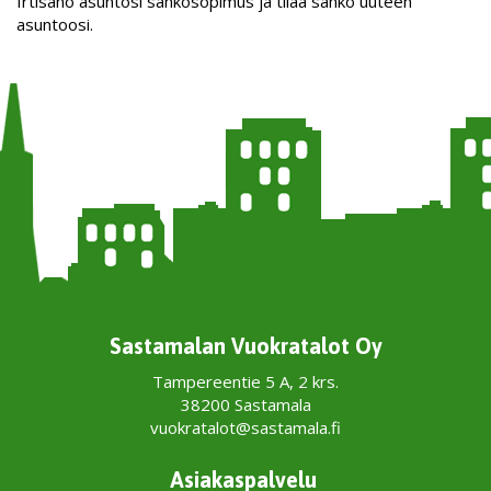
Irtisano asuntosi sähkösopimus ja tilaa sähkö uuteen
asuntoosi.
Sastamalan Vuokratalot Oy
Tampereentie 5 A, 2 krs.
38200 Sastamala
vuokratalot@sastamala.fi
Asiakaspalvelu