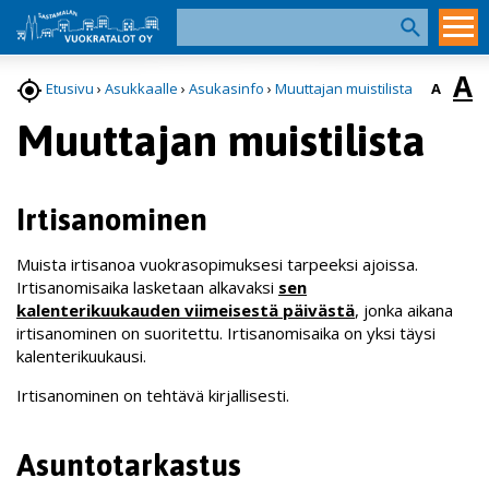
A

A
Etusivu
›
Asukkaalle
›
Asukasinfo
›
Muuttajan muistilista
Muuttajan muistilista
Irtisanominen
Muista irtisanoa vuokrasopimuksesi tarpeeksi ajoissa.
Irtisanomisaika lasketaan alkavaksi
sen
kalenterikuukauden viimeisestä päivästä
, jonka aikana
irtisanominen on suoritettu. Irtisanomisaika on yksi täysi
kalenterikuukausi.
Irtisanominen on tehtävä kirjallisesti.
Asuntotarkastus